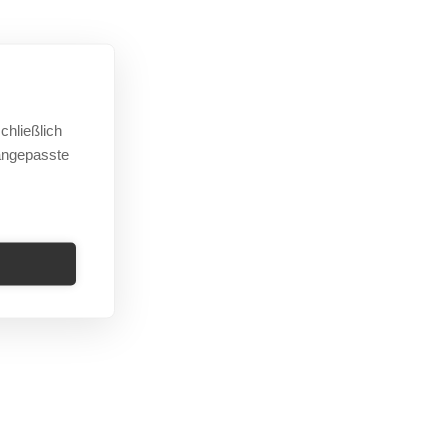
 MATHIS
chließlich
r muss individuellen Ansprüchen gerecht werden
 angepasste
 bei barrierefreien Bädern sind kreative
ge und Erfahrungswerte aus 29 Jahren vollbad
 Vorarlberg gefragt, um auf persönliche
er Kunden einzugehen. So kann selbst in einem
ne barrierefreie Lösung gefunden werden.“
 RHEINBERGER
envorteil ist, dass wir uns das bestehende Bad
 – und sich dann ein einziger Ansprechpartner um
Angebote werden gesammelt, ein Terminplan