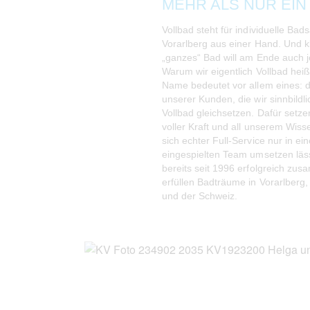
MEHR ALS NUR EIN
Vollbad steht für individuelle Bad
Vorarlberg aus einer Hand. Und kl
„ganzes“ Bad will am Ende auch 
Warum wir eigentlich Vollbad hei
Name bedeutet vor allem eines: 
unserer Kunden, die wir sinnbildl
Vollbad gleichsetzen. Dafür setze
voller Kraft und all unserem Wiss
sich echter Full-Service nur in ei
eingespielten Team umsetzen läss
bereits seit 1996 erfolgreich zu
erfüllen Badträume in Vorarlberg,
und der Schweiz.