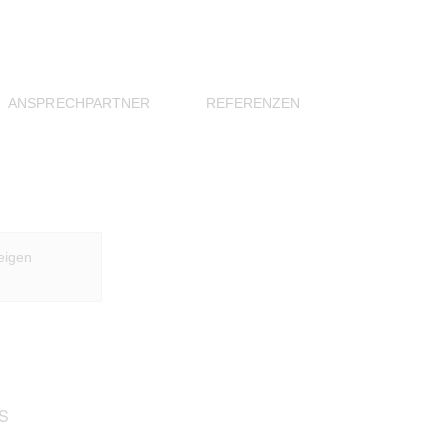
ANSPRECHPARTNER
REFERENZEN
BADSANIERUNG FAMILIE SCH., FELDKIRCH
eigen