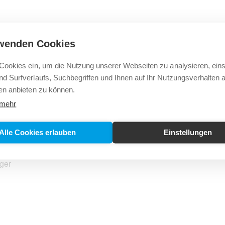
wenden Cookies
MICHAEL
Cookies ein, um die Nutzung unserer Webseiten zu analysieren, eins
„Das Badezimme
d Surfverlaufs, Suchbegriffen und Ihnen auf Ihr Nutzungsverhalten
können. Speziell
Lösungsvorschlä
en anbieten zu können.
Badsanierung in
 mehr
Anforderungen d
kleinen Raum ei
Alle Cookies erlauben
Einstellungen
Planung & Verkauf
STEPHAN
„Der große Kund
vor Ort ansehen
alles kümmert. 