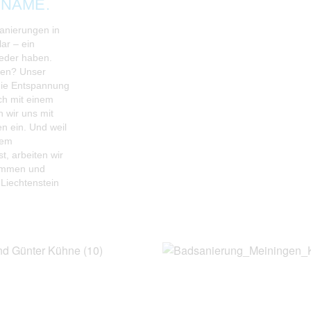
 NAME.
sanierungen in
ar – ein
jeder haben.
ßen? Unser
die Entspannung
ich mit einem
n wir uns mit
en ein. Und weil
nem
t, arbeiten wir
sammen und
 Liechtenstein